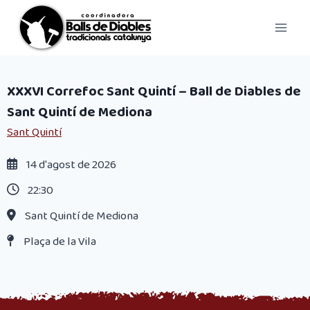
Vés
al
contingut
XXXVI Correfoc Sant Quintí – Ball de Diables de
Sant Quintí de Mediona
Sant Quintí
14 d'agost de 2026
22:30
Sant Quintí de Mediona
Plaça de la Vila